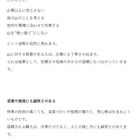
必要以上に荒らさない
後の山のことを考える
地形や環境に合わせて作業する
山を“使い捨て”にしない
という姿勢が自然に表れます。
山に対する敬意がある人は、仕事にも丁寧さが出ます。
それは結果として、依頼主や地域の方からの信頼にもつながっていきま
す。
言葉や態度にも誠実さがある
林業の技術が高くても、言葉づかいや態度が雑だと、安心感は生まれにく
いものです。
信頼される職人は、作業だけでなく、人との接し方にも誠実さがありま
す。