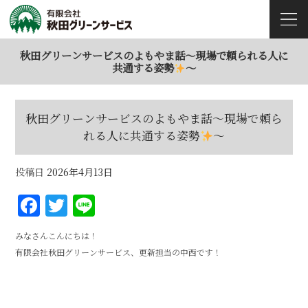
秋田グリーンサービスのよもやま話～現場で頼られる人に
共通する姿勢
～
秋田グリーンサービスのよもやま話～現場で頼ら
れる人に共通する姿勢
～
投稿日
2026年4月13日
F
T
Li
a
w
n
みなさんこんにちは！
c
it
e
有限会社秋田グリーンサービス、更新担当の中西です！
e
te
b
r