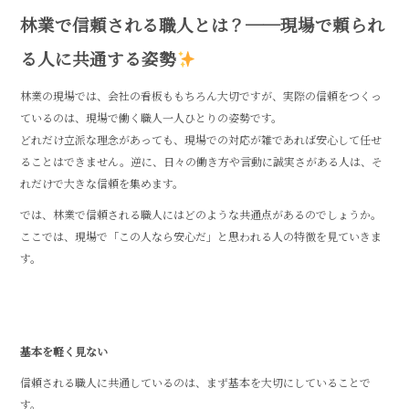
o
林業で信頼される職人とは？──現場で頼られ
o
る人に共通する姿勢
k
林業の現場では、会社の看板ももちろん大切ですが、実際の信頼をつくっ
ているのは、現場で働く職人一人ひとりの姿勢です。
どれだけ立派な理念があっても、現場での対応が雑であれば安心して任せ
ることはできません。逆に、日々の働き方や言動に誠実さがある人は、そ
れだけで大きな信頼を集めます。
では、林業で信頼される職人にはどのような共通点があるのでしょうか。
ここでは、現場で「この人なら安心だ」と思われる人の特徴を見ていきま
す。
基本を軽く見ない
信頼される職人に共通しているのは、まず基本を大切にしていることで
す。